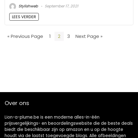
Stylishweb
September 17, 2021
LEES VERDER
« Previous Page
1
2
3
Next Page »
Over ons
Lion-a-plume.be is een moderne alles-in-één
prijsvergelijkings- en beoordelingswebsite die de beste deals
biedt die beschikbaar zijn op amazon en u op de hoogte
houdt via de laatst toegevoegde blogs. Alle afbeeldingen